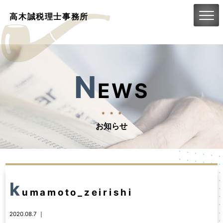
高木誠税理士事務所
N
EWS
お知らせ
k
umamoto_zeirishi
2020.08.7 ｜